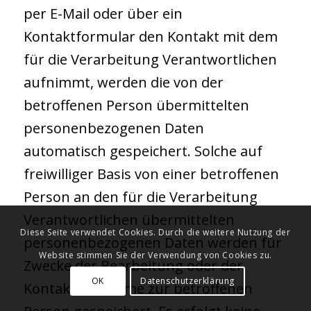
per E-Mail oder über ein
Kontaktformular den Kontakt mit dem
für die Verarbeitung Verantwortlichen
aufnimmt, werden die von der
betroffenen Person übermittelten
personenbezogenen Daten
automatisch gespeichert. Solche auf
freiwilliger Basis von einer betroffenen
Person an den für die Verarbeitung
Verantwortlichen übermittelten
Diese Seite verwendet Cookies. Durch die weitere Nutzung der
personenbezogenen Daten werden für
Website stimmen Sie der Verwendung von Cookies zu.
Zwecke der Bearbeitung oder der
OK
Datenschutzerklärung
Kontaktaufnahme zur betroffenen